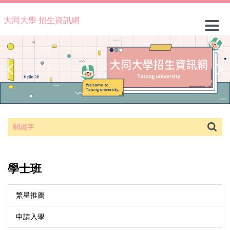
跳
到
大同大學 招生資訊網
主
要
內
容
區
學士班
繁星推薦
申請入學